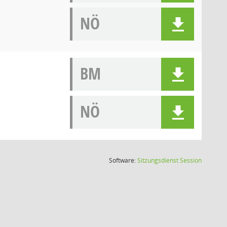
NÖ
BM
NÖ
(Wird in
Software:
Sitzungsdienst
Session