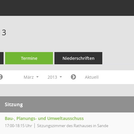
13
Termine
Niederschriften
März
2013
Aktuell
Sitzung
Bau-, Planungs- und Umweltausschuss
17:00-18:15 Uhr
Sitzungszimmer des Rathauses in Sande