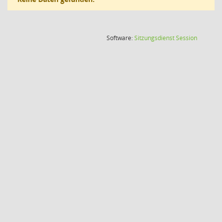
(Wird in
Software:
Sitzungsdienst
Session