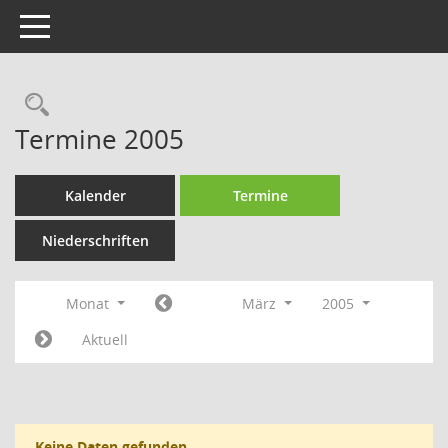
Toggle navigation
Rechercheauswahl
Termine 2005
Kalender
Termine
Niederschriften
Monat
März
2005
Aktuell
Keine Daten gefunden.