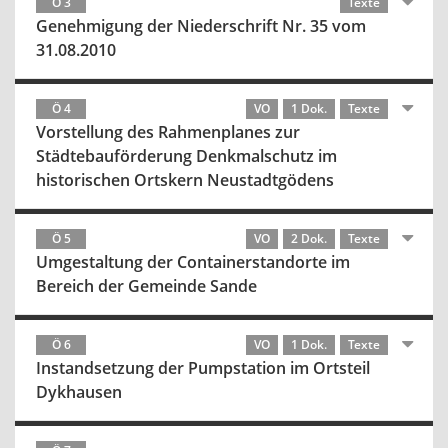
Ö 3
Texte
Genehmigung der Niederschrift Nr. 35 vom
31.08.2010
Ö 4
VO
1 Dok.
Texte
Vorstellung des Rahmenplanes zur
Städtebauförderung Denkmalschutz im
historischen Ortskern Neustadtgödens
Ö 5
VO
2 Dok.
Texte
Umgestaltung der Containerstandorte im
Bereich der Gemeinde Sande
Ö 6
VO
1 Dok.
Texte
Instandsetzung der Pumpstation im Ortsteil
Dykhausen