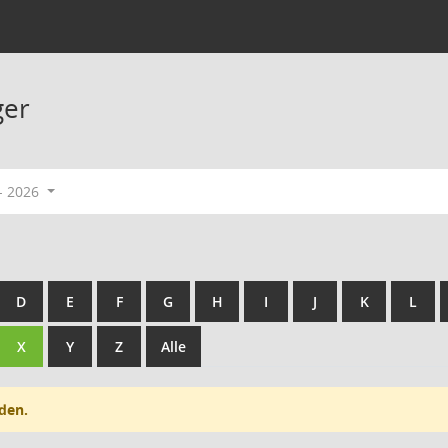
ger
- 2026
D
E
F
G
H
I
J
K
L
X
Y
Z
Alle
den.