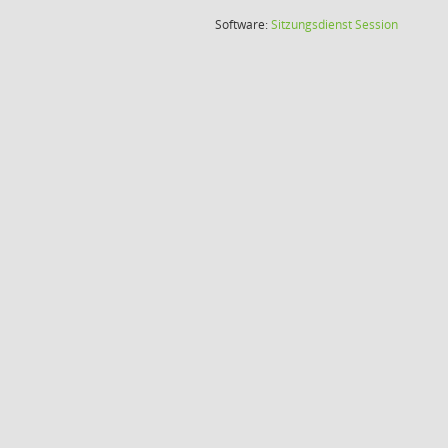
(Wird in
Software:
Sitzungsdienst
Session