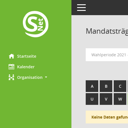
Toggle navigation
Mandatsträ
Wahlperiode 2021 
Startseite
Kalender
Organisation
A
B
C
U
V
W
Keine Daten gefun