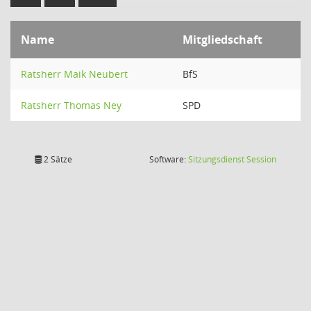
Name
Mitgliedschaft
Ratsherr Maik Neubert
BfS
Ratsherr Thomas Ney
SPD
(Wird in
2 Sätze
Software:
Sitzungsdienst
Session