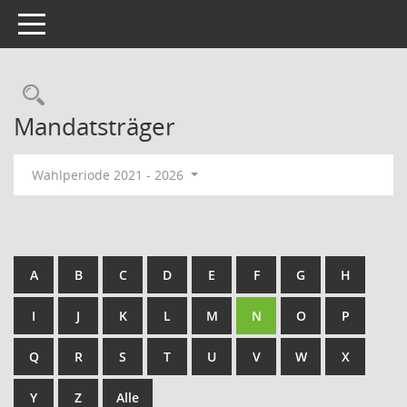
Toggle navigation
Rechercheauswahl
Mandatsträger
Wahlperiode 2021 - 2026
A
B
C
D
E
F
G
H
I
J
K
L
M
N
O
P
Q
R
S
T
U
V
W
X
Y
Z
Alle