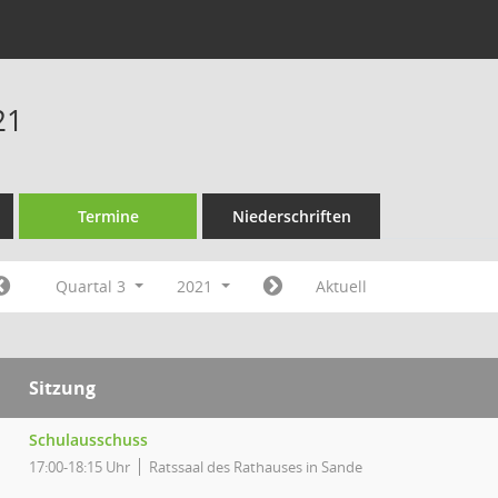
21
Termine
Niederschriften
Quartal 3
2021
Aktuell
Sitzung
Schulausschuss
17:00-18:15 Uhr
Ratssaal des Rathauses in Sande