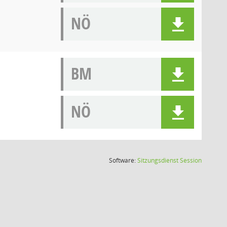
NÖ
BM
NÖ
(Wird in
Software:
Sitzungsdienst
Session