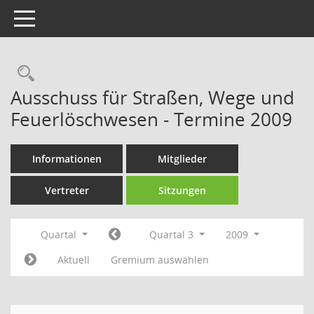
Toggle navigation
Rechercheauswahl
Ausschuss für Straßen, Wege und
Feuerlöschwesen - Termine 2009
Informationen
Mitglieder
Vertreter
Sitzungen
Quartal
Quartal 3
2009
Aktuell
Gremium auswählen