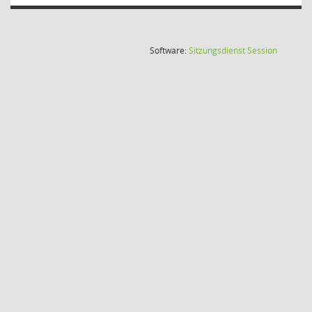
(Wird in
Software:
Sitzungsdienst
Session