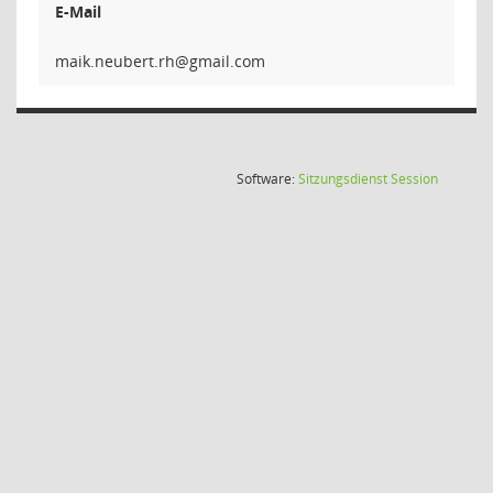
E-Mail
hr.treb
(Wird in
Software:
Sitzungsdienst
Session