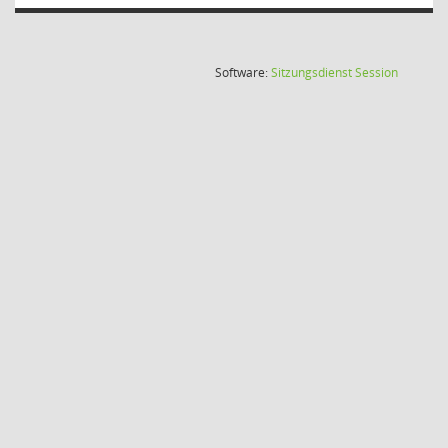
(Wird in
Software:
Sitzungsdienst
Session