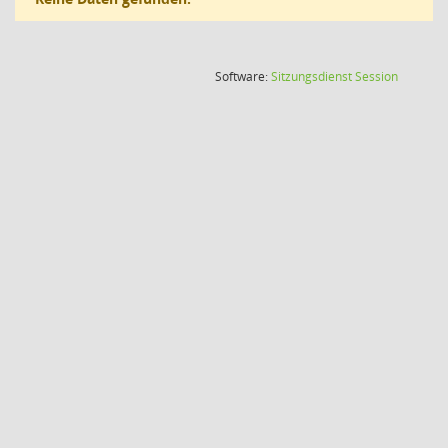
(Wird in
Software:
Sitzungsdienst
Session