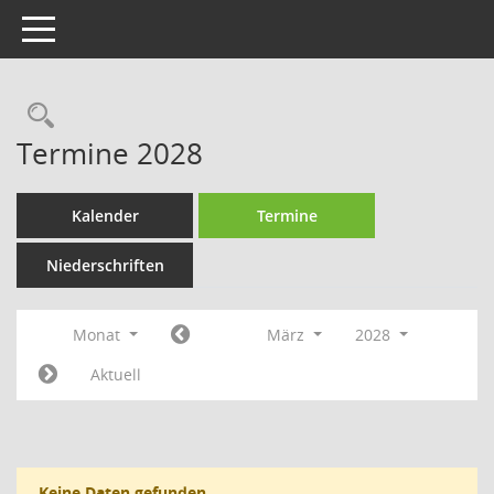
Toggle navigation
Rechercheauswahl
Termine 2028
Kalender
Termine
Niederschriften
Monat
März
2028
Aktuell
Keine Daten gefunden.