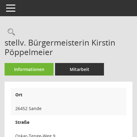
Toggle navigation
Rechercheauswahl
stellv. Bürgermeisterin Kirstin
Pöppelmeier
Informationen
Mitarbeit
Ort
26452 Sande
Straße
Oskar-Tenge-Weg 9