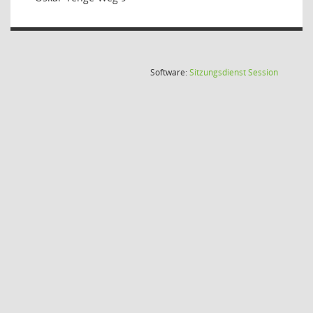
(Wird in
Software:
Sitzungsdienst
Session