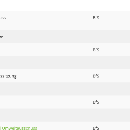
uss
BfS
er
BfS
tssitzung
BfS
BfS
nd Umweltausschuss
BfS