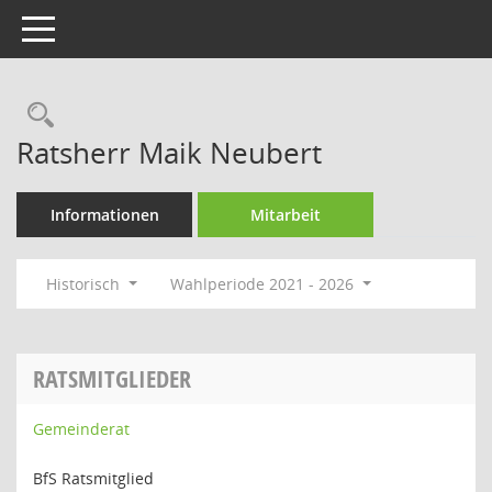
Toggle navigation
Rechercheauswahl
Ratsherr Maik Neubert
Informationen
Mitarbeit
Historisch
Wahlperiode 2021 - 2026
RATSMITGLIEDER
Gemeinderat
BfS Ratsmitglied