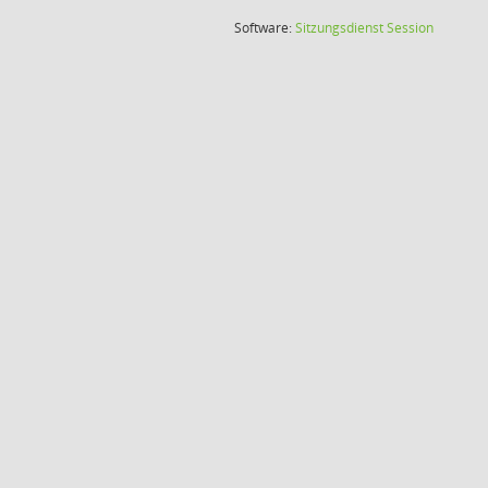
(Wird in
Software:
Sitzungsdienst
Session