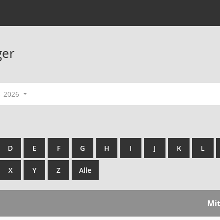
ger
- 2026
D
E
F
G
H
I
J
K
L
X
Y
Z
Alle
Mit