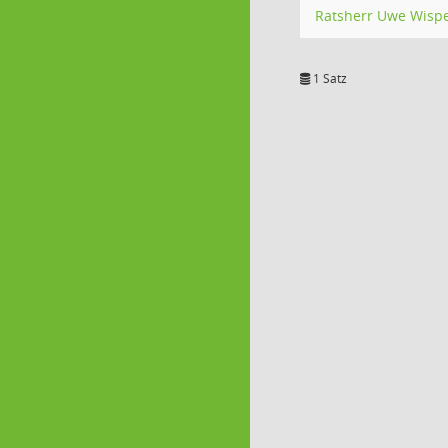
Ratsherr Uwe Wispe
1 Satz