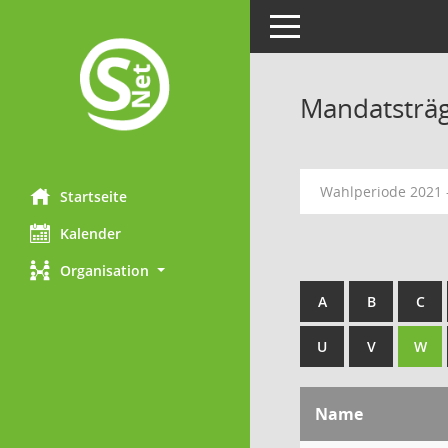
Toggle navigation
Mandatsträ
Wahlperiode 2021 
Startseite
Kalender
Organisation
A
B
C
U
V
W
Name