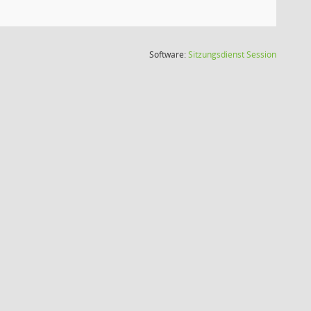
(Wird in
Software:
Sitzungsdienst
Session