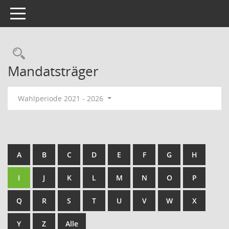
Toggle navigation
Rechercheauswahl
Mandatsträger
Wahlperiode 2021 - 2026
A
B
C
D
E
F
G
H
I
J
K
L
M
N
O
P
Q
R
S
T
U
V
W
X
Y
Z
Alle